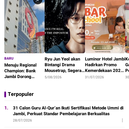
BARU
Ryu Jun Yeol akan
Luminor Hotel Jambi
K
Bintangi Drama
Hadirkan Promo
G
Menuju Regional
Mousetrap, Segera
Kemerdekaan 2026,
P
Champion: Bank
Tayang di Netflix!
Staycation Keluarga
H
Jambi Dorong
5/08/2026
31/07/2026
3
Mulai Rp1,7 Juta
D
UMKM, Agribisnis,
6/08/2026
T
dan Transformasi
Terpopuler
Digital Daerah
1.
31 Calon Guru Al-Qur’an Ikuti Sertifikasi Metode Ummi di
Jambi, Perkuat Standar Pembelajaran Berkualitas
28/07/2026