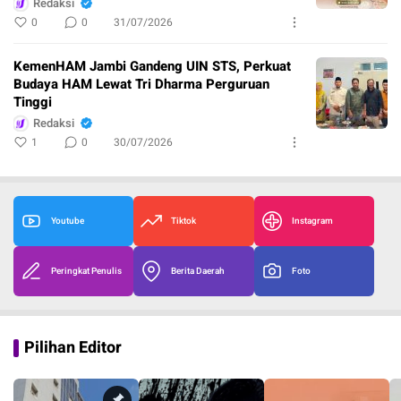
Redaksi
0
0
31/07/2026
KemenHAM Jambi Gandeng UIN STS, Perkuat
Budaya HAM Lewat Tri Dharma Perguruan
Tinggi
Redaksi
1
0
30/07/2026
Youtube
Tiktok
Instagram
Peringkat Penulis
Berita Daerah
Foto
Pilihan Editor