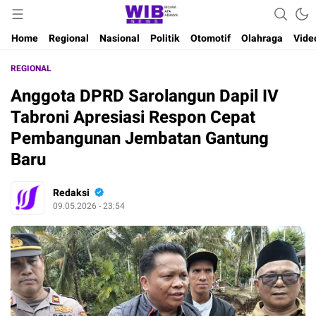
Waktu Indonesia Bicara
Wibnews
Home
Regional
Nasional
Politik
Otomotif
Olahraga
Vide
REGIONAL
Anggota DPRD Sarolangun Dapil IV
Tabroni Apresiasi Respon Cepat
Pembangunan Jembatan Gantung
Baru
Redaksi
09.05.2026 - 23:54