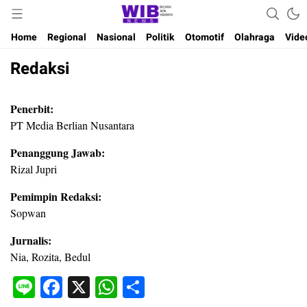
Waktu Indonesia Bicara
Wibnews
Home
Regional
Nasional
Politik
Otomotif
Olahraga
Vide
Redaksi
Penerbit:
PT Media Berlian Nusantara
Penanggung Jawab:
Rizal Jupri
Pemimpin Redaksi:
Sopwan
Jurnalis:
Nia, Rozita, Bedul
Line
Facebook
X
WhatsApp
Share