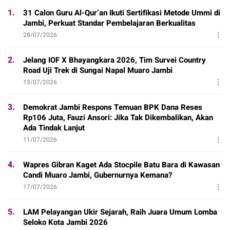
1.
31 Calon Guru Al-Qur’an Ikuti Sertifikasi Metode Ummi di
Jambi, Perkuat Standar Pembelajaran Berkualitas
28/07/2026
2.
Jelang IOF X Bhayangkara 2026, Tim Survei Country
Road Uji Trek di Sungai Napal Muaro Jambi
13/07/2026
3.
Demokrat Jambi Respons Temuan BPK Dana Reses
Rp106 Juta, Fauzi Ansori: Jika Tak Dikembalikan, Akan
Ada Tindak Lanjut
11/07/2026
4.
Wapres Gibran Kaget Ada Stocpile Batu Bara di Kawasan
Candi Muaro Jambi, Gubernurnya Kemana?
17/07/2026
5.
LAM Pelayangan Ukir Sejarah, Raih Juara Umum Lomba
Seloko Kota Jambi 2026