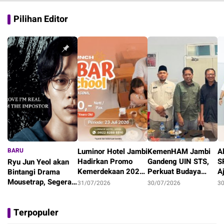
Pilihan Editor
BARU
Luminor Hotel Jambi
KemenHAM Jambi
A
Hadirkan Promo
Gandeng UIN STS,
S
Ryu Jun Yeol akan
Kemerdekaan 2026,
Perkuat Budaya
A
Bintangi Drama
Staycation Keluarga
HAM Lewat Tri
M
Mousetrap, Segera
31/07/2026
30/07/2026
3
Mulai Rp1,7 Juta
Dharma Perguruan
P
Tayang di Netflix!
2 hari
Tinggi
Terpopuler