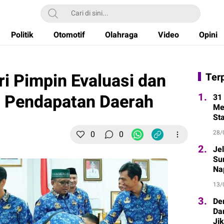
Politik
Otomotif
Olahraga
Video
Opini
ri Pimpin Evaluasi dan
Ter
t Pendapatan Daerah
1.
31 
Me
St
28/
0
0
2.
Je
Sur
Na
13/
3.
De
Da
Ji