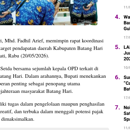
Ti
11/
4.
Wa
Perbesar
Ba
Gu
17/
, Mhd. Fadhil Arief, memimpin rapat koordinasi
5.
LA
n target pendapatan daerah Kabupaten Batang Hari
Ju
ati, Rabu (20/05/2026).
20
I Setda bersama sejumlah kepala OPD terkait di
10/
atang Hari. Dalam arahannya, Bupati menekankan
6.
Su
peran penting sebagai penopang utama
“C
Ba
jahteraan masyarakat Batang Hari.
17/
iki tugas dalam pengelolaan maupun penghasilan
7.
Nob
kreatif, dan terbuka dalam menggali potensi pajak
Sa
m dimaksimalkan.
Sp
11/