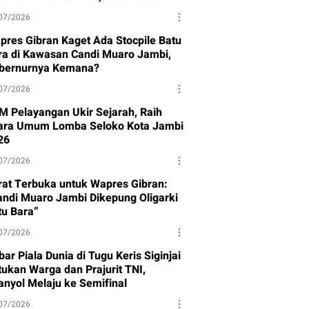
ndak Lanjut
07/2026
pres Gibran Kaget Ada Stocpile Batu
ra di Kawasan Candi Muaro Jambi,
bernurnya Kemana?
07/2026
M Pelayangan Ukir Sejarah, Raih
ara Umum Lomba Seloko Kota Jambi
26
07/2026
rat Terbuka untuk Wapres Gibran:
andi Muaro Jambi Dikepung Oligarki
tu Bara”
07/2026
ar Piala Dunia di Tugu Keris Siginjai
tukan Warga dan Prajurit TNI,
anyol Melaju ke Semifinal
07/2026