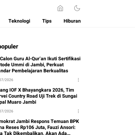
Teknologi
Tips
Hiburan
populer
Calon Guru Al-Qur’an Ikuti Sertifikasi
tode Ummi di Jambi, Perkuat
andar Pembelajaran Berkualitas
07/2026
lang IOF X Bhayangkara 2026, Tim
vei Country Road Uji Trek di Sungai
pal Muaro Jambi
07/2026
mokrat Jambi Respons Temuan BPK
na Reses Rp106 Juta, Fauzi Ansori:
ka Tak Dikembalikan, Akan Ada