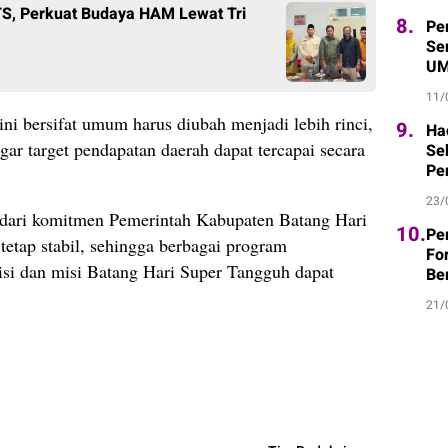
, Perkuat Budaya HAM Lewat Tri
8.
Pe
Sem
UM
11/
ini bersifat umum harus diubah menjadi lebih rinci,
9.
Ha
agar target pendapatan daerah dapat tercapai secara
Se
Pe
23/
n dari komitmen Pemerintah Kabupaten Batang Hari
10.
Pe
tetap stabil, sehingga berbagai program
Fo
si dan misi Batang Hari Super Tangguh dapat
Be
21/
pp
e