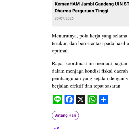
KemenHAM Jambi Gandeng UIN STS
Dharma Perguruan Tinggi
30/07/2026
Menurutnya, pola kerja yang selama 
terukur, dan berorientasi pada hasil 
optimal.
Rapat koordinasi ini menjadi bagia
dalam menjaga kondisi fiskal daerah 
pembangunan yang sejalan dengan vi
berjalan efektif dan tepat sasaran.
Line
Facebook
X
WhatsA
Shar
Batang Hari