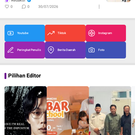
Redaksi
0
0
30/07/2026
Youtube
Tiktok
Instagram
Peringkat Penulis
Berita Daerah
Foto
Pilihan Editor