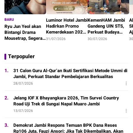
BARU
Luminor Hotel Jambi
KemenHAM Jambi
A
Hadirkan Promo
Gandeng UIN STS,
S
Ryu Jun Yeol akan
Kemerdekaan 2026,
Perkuat Budaya
A
Bintangi Drama
Staycation Keluarga
HAM Lewat Tri
M
Mousetrap, Segera
31/07/2026
30/07/2026
3
Mulai Rp1,7 Juta
Dharma Perguruan
P
Tayang di Netflix!
24 jam
Tinggi
Terpopuler
1.
31 Calon Guru Al-Qur’an Ikuti Sertifikasi Metode Ummi di
Jambi, Perkuat Standar Pembelajaran Berkualitas
28/07/2026
2.
Jelang IOF X Bhayangkara 2026, Tim Survei Country
Road Uji Trek di Sungai Napal Muaro Jambi
13/07/2026
3.
Demokrat Jambi Respons Temuan BPK Dana Reses
Rp106 Juta, Fauzi Ansori: Jika Tak Dikembalikan, Akan