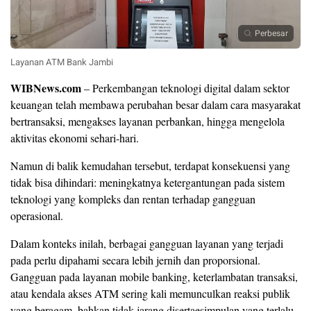
Perbesar
Layanan ATM Bank Jambi
WIBNews.com
– Perkembangan teknologi digital dalam sektor
keuangan telah membawa perubahan besar dalam cara masyarakat
bertransaksi, mengakses layanan perbankan, hingga mengelola
aktivitas ekonomi sehari-hari.
Namun di balik kemudahan tersebut, terdapat konsekuensi yang
tidak bisa dihindari: meningkatnya ketergantungan pada sistem
teknologi yang kompleks dan rentan terhadap gangguan
operasional.
Dalam konteks inilah, berbagai gangguan layanan yang terjadi
pada perlu dipahami secara lebih jernih dan proporsional.
Gangguan pada layanan mobile banking, keterlambatan transaksi,
atau kendala akses ATM sering kali memunculkan reaksi publik
yang beragam, bahkan tidak jarang disertaesimpulan yang terlalu