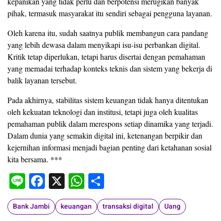
kepanikan yang tidak perlu dan berpotensi merugikan banyak
pihak, termasuk masyarakat itu sendiri sebagai pengguna layanan.
Oleh karena itu, sudah saatnya publik membangun cara pandang
yang lebih dewasa dalam menyikapi isu-isu perbankan digital.
Kritik tetap diperlukan, tetapi harus disertai dengan pemahaman
yang memadai terhadap konteks teknis dan sistem yang bekerja di
balik layanan tersebut.
Pada akhirnya, stabilitas sistem keuangan tidak hanya ditentukan
oleh kekuatan teknologi dan institusi, tetapi juga oleh kualitas
pemahaman publik dalam merespons setiap dinamika yang terjadi.
Dalam dunia yang semakin digital ini, ketenangan berpikir dan
kejernihan informasi menjadi bagian penting dari ketahanan sosial
kita bersama. ***
Line
Facebook
X
WhatsApp
Share
Bank Jambi
keuangan
transaksi digital
Uang