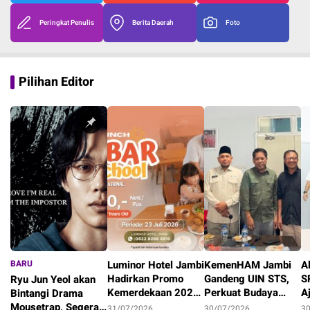
Peringkat Penulis
Berita Daerah
Foto
Pilihan Editor
BARU
Luminor Hotel Jambi
KemenHAM Jambi
A
Hadirkan Promo
Gandeng UIN STS,
S
Ryu Jun Yeol akan
Kemerdekaan 2026,
Perkuat Budaya
A
Bintangi Drama
Staycation Keluarga
HAM Lewat Tri
M
Mousetrap, Segera
31/07/2026
30/07/2026
3