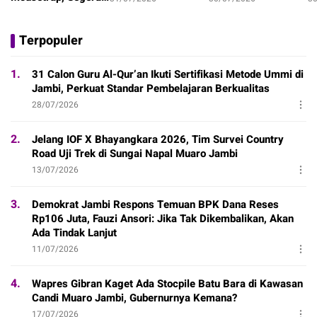
Mulai Rp1,7 Juta
Dharma Perguruan
P
Tayang di Netflix!
5/08/2026
Tinggi
Terpopuler
1.
31 Calon Guru Al-Qur’an Ikuti Sertifikasi Metode Ummi di
Jambi, Perkuat Standar Pembelajaran Berkualitas
28/07/2026
2.
Jelang IOF X Bhayangkara 2026, Tim Survei Country
Road Uji Trek di Sungai Napal Muaro Jambi
13/07/2026
3.
Demokrat Jambi Respons Temuan BPK Dana Reses
Rp106 Juta, Fauzi Ansori: Jika Tak Dikembalikan, Akan
Ada Tindak Lanjut
11/07/2026
4.
Wapres Gibran Kaget Ada Stocpile Batu Bara di Kawasan
Candi Muaro Jambi, Gubernurnya Kemana?
17/07/2026