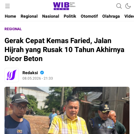
Waktu Indonesia Bicara
Wibnews
Home
Regional
Nasional
Politik
Otomotif
Olahraga
Vide
REGIONAL
Gerak Cepat Kemas Faried, Jalan
Hijrah yang Rusak 10 Tahun Akhirnya
Dicor Beton
Redaksi
08.05.2026 - 21:33