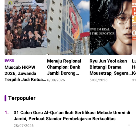
BARU
Menuju Regional
Ryu Jun Yeol akan
L
Champion: Bank
Bintangi Drama
H
Muscab HKPW
Jambi Dorong
Mousetrap, Segera
K
2026, Zuwanda
UMKM, Agribisnis,
Tayang di Netflix!
S
Terpilih Jadi Ketua
6/08/2026
5/08/2026
3
dan Transformasi
M
Periode 2026-2029
4 jam
Digital Daerah
Terpopuler
1.
31 Calon Guru Al-Qur’an Ikuti Sertifikasi Metode Ummi di
Jambi, Perkuat Standar Pembelajaran Berkualitas
28/07/2026