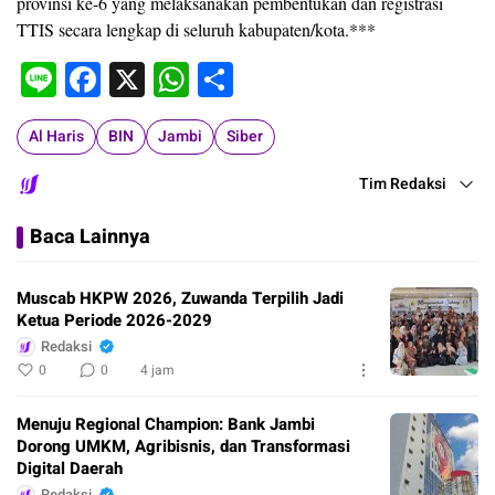
provinsi ke-6 yang melaksanakan pembentukan dan registrasi
TTIS secara lengkap di seluruh kabupaten/kota.***
Line
Facebook
X
WhatsApp
Share
Al Haris
BIN
Jambi
Siber
Tim Redaksi
Baca Lainnya
Muscab HKPW 2026, Zuwanda Terpilih Jadi
Ketua Periode 2026-2029
Redaksi
0
0
4 jam
Menuju Regional Champion: Bank Jambi
Dorong UMKM, Agribisnis, dan Transformasi
Digital Daerah
Redaksi