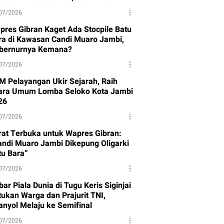
ndak Lanjut
07/2026
pres Gibran Kaget Ada Stocpile Batu
ra di Kawasan Candi Muaro Jambi,
bernurnya Kemana?
07/2026
M Pelayangan Ukir Sejarah, Raih
ara Umum Lomba Seloko Kota Jambi
26
07/2026
rat Terbuka untuk Wapres Gibran:
andi Muaro Jambi Dikepung Oligarki
tu Bara”
07/2026
ar Piala Dunia di Tugu Keris Siginjai
tukan Warga dan Prajurit TNI,
anyol Melaju ke Semifinal
07/2026