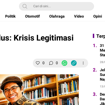
Politik
Otomotif
Olahraga
Video
Opini
s: Krisis Legitimasi
Ter
1.
31 
Me
St
28/
0
0
2.
Je
Sur
Na
13/
3.
De
Da
Ji