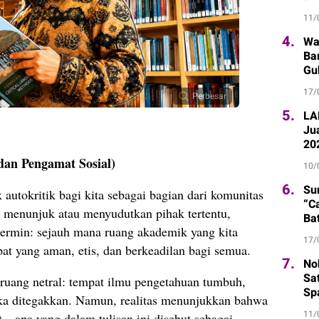
Ti
11/
4.
Wa
Ba
Gu
17/
Perbesar
5.
LA
Ju
20
dan Pengamat Sosial)
10/
6.
Su
 autokritik bagi kita sebagai bagian dari komunitas
“C
 menunjuk atau menyudutkan pihak tertentu,
Ba
cermin: sejauh mana ruang akademik yang kita
17/
t yang aman, etis, dan berkeadilan bagi semua.
7.
Nob
Sa
ruang netral: tempat ilmu pengetahuan tumbuh,
Sp
 etika ditegakkan. Namun, realitas menunjukkan bahwa
11/
—apa yang dalam tulisan ini disebut sebagai