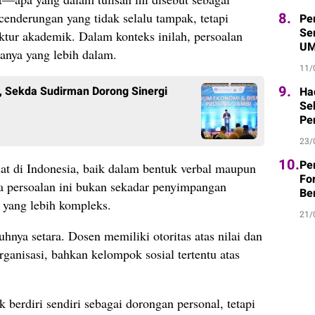
8.
cenderungan yang tidak selalu tampak, tetapi
Pe
Sem
ruktur akademik. Dalam konteks inilah, persoalan
UM
nya yang lebih dalam.
11/
9.
, Sekda Sudirman Dorong Sinergi
Ha
Se
Pe
23/
10.
Pe
t di Indonesia, baik dalam bentuk verbal maupun
Fo
a persoalan ini bukan sekadar penyimpangan
Be
l yang lebih kompleks.
21/
hnya setara. Dosen memiliki otoritas atas nilai dan
organisasi, bahkan kelompok sosial tertentu atas
ak berdiri sendiri sebagai dorongan personal, tetapi