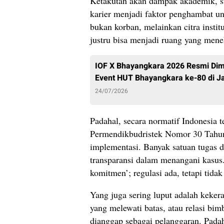
Ketakutan akan dampak akademik, st
karier menjadi faktor penghambat un
bukan korban, melainkan citra insti
justru bisa menjadi ruang yang mene
IOF X Bhayangkara 2026 Resmi Dim
Event HUT Bhayangkara ke-80 di J
24/07/2026
Padahal, secara normatif Indonesia t
Permendikbudristek Nomor 30 Tahun
implementasi. Banyak satuan tugas d
transparansi dalam menangani kasus.
komitmen’; regulasi ada, tetapi tidak
Yang juga sering luput adalah kekera
yang melewati batas, atau relasi bim
dianggap sebagai pelanggaran. Padaha