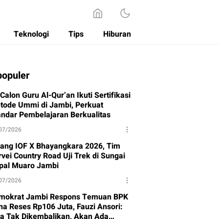
Teknologi
Tips
Hiburan
populer
Calon Guru Al-Qur’an Ikuti Sertifikasi
tode Ummi di Jambi, Perkuat
andar Pembelajaran Berkualitas
07/2026
lang IOF X Bhayangkara 2026, Tim
vei Country Road Uji Trek di Sungai
pal Muaro Jambi
07/2026
mokrat Jambi Respons Temuan BPK
na Reses Rp106 Juta, Fauzi Ansori:
ka Tak Dikembalikan, Akan Ada