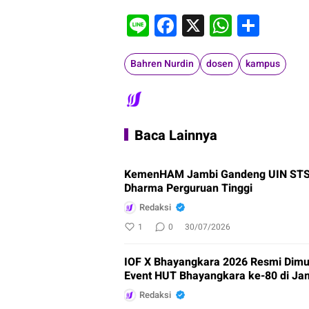
Line
Facebook
X
WhatsA
Shar
Bahren Nurdin
dosen
kampus
Baca Lainnya
KemenHAM Jambi Gandeng UIN STS,
Dharma Perguruan Tinggi
Redaksi
1
0
30/07/2026
IOF X Bhayangkara 2026 Resmi Dimu
Event HUT Bhayangkara ke-80 di Ja
Redaksi