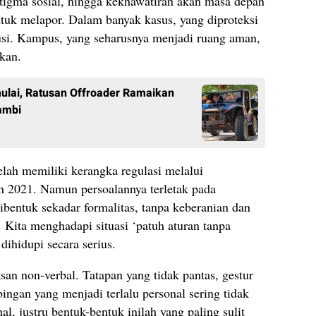
igma sosial, hingga kekhawatiran akan masa depan
tuk melapor. Dalam banyak kasus, yang diproteksi
tusi. Kampus, yang seharusnya menjadi ruang aman,
kan.
ulai, Ratusan Offroader Ramaikan
ambi
elah memiliki kerangka regulasi melalui
 2021. Namun persoalannya terletak pada
ibentuk sekadar formalitas, tanpa keberanian dan
 Kita menghadapi situasi ‘patuh aturan tanpa
 dihidupi secara serius.
san non-verbal. Tatapan yang tidak pantas, gestur
bingan yang menjadi terlalu personal sering tidak
l, justru bentuk-bentuk inilah yang paling sulit