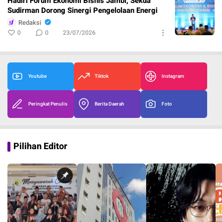
Hadiri Forum Ekonomi Bisnis Jambi, Sekda
Sudirman Dorong Sinergi Pengelolaan Energi
Redaksi
0
0
23/07/2026
Youtube
Tiktok
Instagram
Peringkat Penulis
Berita Daerah
Foto
Pilihan Editor