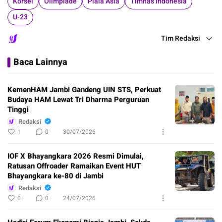
Korsel
Olimpiade
Piala Asia
Timnas Indonesia
U-23
Tim Redaksi
Baca Lainnya
KemenHAM Jambi Gandeng UIN STS, Perkuat
Budaya HAM Lewat Tri Dharma Perguruan
Tinggi
Redaksi
1
0
30/07/2026
IOF X Bhayangkara 2026 Resmi Dimulai,
Ratusan Offroader Ramaikan Event HUT
Bhayangkara ke-80 di Jambi
Redaksi
0
0
24/07/2026