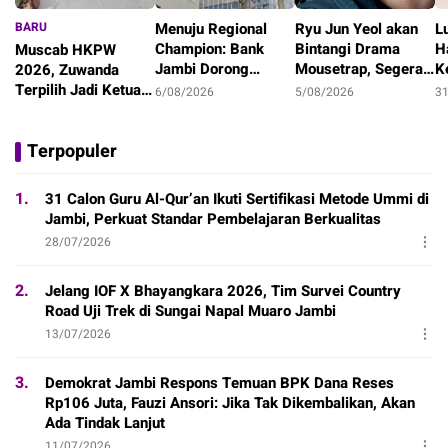
BARU
Menuju Regional
Ryu Jun Yeol akan
L
Champion: Bank
Bintangi Drama
H
Muscab HKPW
Jambi Dorong
Mousetrap, Segera
K
2026, Zuwanda
UMKM, Agribisnis,
Tayang di Netflix!
S
Terpilih Jadi Ketua
6/08/2026
5/08/2026
3
dan Transformasi
M
Periode 2026-2029
22 jam
Digital Daerah
Terpopuler
1.
31 Calon Guru Al-Qur’an Ikuti Sertifikasi Metode Ummi di
Jambi, Perkuat Standar Pembelajaran Berkualitas
28/07/2026
2.
Jelang IOF X Bhayangkara 2026, Tim Survei Country
Road Uji Trek di Sungai Napal Muaro Jambi
13/07/2026
3.
Demokrat Jambi Respons Temuan BPK Dana Reses
Rp106 Juta, Fauzi Ansori: Jika Tak Dikembalikan, Akan
Ada Tindak Lanjut
11/07/2026