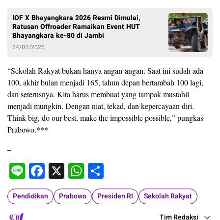
IOF X Bhayangkara 2026 Resmi Dimulai,
Ratusan Offroader Ramaikan Event HUT
Bhayangkara ke-80 di Jambi
24/07/2026
“Sekolah Rakyat bukan hanya angan-angan. Saat ini sudah ada
100, akhir bulan menjadi 165, tahun depan bertambah 100 lagi,
dan seterusnya. Kita harus membuat yang tampak mustahil
menjadi mungkin. Dengan niat, tekad, dan kepercayaan diri.
Think big, do our best, make the impossible possible,” pungkas
Prabowo.***
–
Line
Facebook
X
WhatsApp
Share
Pendidikan
Prabowo
Presiden RI
Sekolah Rakyat
Tim Redaksi