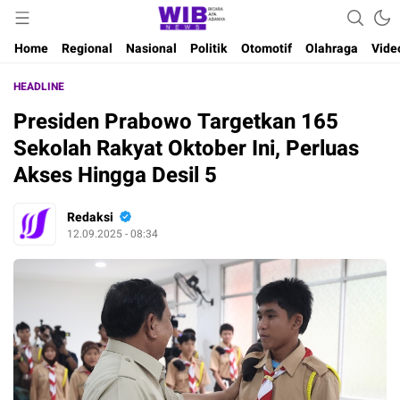
Waktu Indonesia Bicara
Wibnews
Home
Regional
Nasional
Politik
Otomotif
Olahraga
Vide
HEADLINE
Presiden Prabowo Targetkan 165
Sekolah Rakyat Oktober Ini, Perluas
Akses Hingga Desil 5
Redaksi
12.09.2025 - 08:34