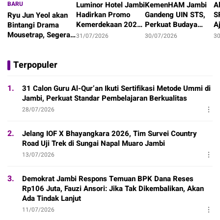
BARU
Luminor Hotel Jambi
KemenHAM Jambi
A
Hadirkan Promo
Gandeng UIN STS,
S
Ryu Jun Yeol akan
Kemerdekaan 2026,
Perkuat Budaya
A
Bintangi Drama
Staycation Keluarga
HAM Lewat Tri
M
Mousetrap, Segera
31/07/2026
30/07/2026
3
Mulai Rp1,7 Juta
Dharma Perguruan
P
Tayang di Netflix!
18 jam
Tinggi
Terpopuler
1.
31 Calon Guru Al-Qur’an Ikuti Sertifikasi Metode Ummi di
Jambi, Perkuat Standar Pembelajaran Berkualitas
28/07/2026
2.
Jelang IOF X Bhayangkara 2026, Tim Survei Country
Road Uji Trek di Sungai Napal Muaro Jambi
13/07/2026
3.
Demokrat Jambi Respons Temuan BPK Dana Reses
Rp106 Juta, Fauzi Ansori: Jika Tak Dikembalikan, Akan
Ada Tindak Lanjut
11/07/2026