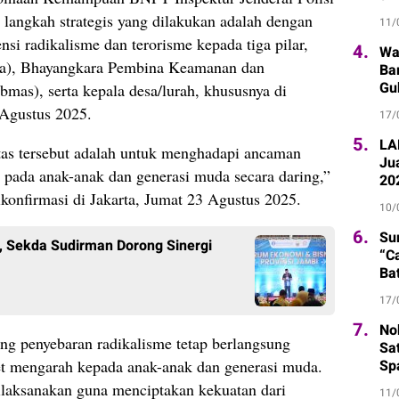
Ti
 langkah strategis yang dilakukan adalah dengan
11/
nsi radikalisme dan terorisme kepada tiga pilar,
4.
Wa
sa), Bhayangkara Pembina Keamanan dan
Ba
Gu
mas), serta kepala desa/lurah, khususnya di
 Agustus 2025.
17/
5.
LA
tas tersebut adalah untuk menghadapi ancaman
Ju
 pada anak-anak dan generasi muda secara daring,”
20
ikonfirmasi di Jakarta, Jumat 23 Agustus 2025.
10/
6.
Su
, Sekda Sudirman Dorong Sinergi
“C
Ba
17/
7.
Nob
g penyebaran radikalisme tetap berlangsung
Sa
get mengarah kepada anak-anak dan generasi muda.
Sp
 dilaksanakan guna menciptakan kekuatan dari
11/