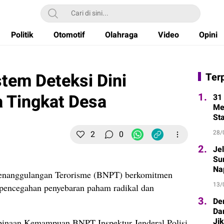
Politik
Otomotif
Olahraga
Video
Opini
tem Deteksi Dini
Ter
 Tingkat Desa
1.
31 
Me
St
28/
2
0
2.
Je
Sur
Na
enanggulangan Terorisme (BNPT) berkomitmen
13/
 pencegahan penyebaran paham radikal dan
3.
De
Da
Ji
binaan Kemampuan BNPT Inspektur Jenderal Polisi