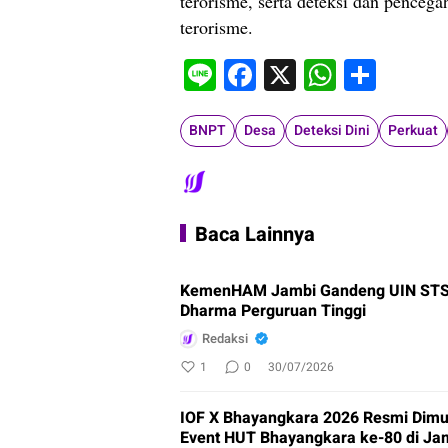
terorisme, serta deteksi dan penceg
terorisme.
Line
Facebook
X
WhatsA
Shar
BNPT
Desa
Deteksi Dini
Perkuat
Baca Lainnya
KemenHAM Jambi Gandeng UIN STS,
Dharma Perguruan Tinggi
Redaksi
1
0
30/07/2026
IOF X Bhayangkara 2026 Resmi Dimu
Event HUT Bhayangkara ke-80 di Ja