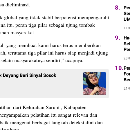
a dieliminasi.
8.
Pe
Sem
ik global yang tidak stabil berpotensi mempengaruhi
UM
na itu, peran tiga pilar sebagai ujung tombak
11/
anan masyarakat.
9.
Ha
Se
aruh yang membuat kami harus terus memberikan
Pe
, terutama tiga pilar ini harus siap menjadi ujung
23/
elain masyarakatnya sendiri,” ucapnya.
10.
Pe
Fo
k Deyang Beri Sinyal Sosok
Be
21/
latihan dari Kelurahan Saruni , Kabupaten
enyampaikan pelatihan itu sangat relevan dan
ik mengenai berbagai langkah deteksi dini dan
ilayahnya.