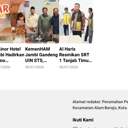
inor Hotel
KemenHAM
Al Haris
bi Hadirkan
Jambi Gandeng
Resmikan SRT
mo
UIN STS,
1 Tanjab Timur,
erdekaan
Perkuat Budaya
Ajak Siswa Raih
7/2026
30/07/2026
30/07/2026
6,
HAM Lewat Tri
Masa Depan
cation
Dharma
Lewat
uarga Mulai
Perguruan
Pendidikan
,7 Juta
Tinggi
Gratis
Alamat redaksi: Perumahan Pe
Kecamatan Alam Barajo, Kota 
Ikuti Kami