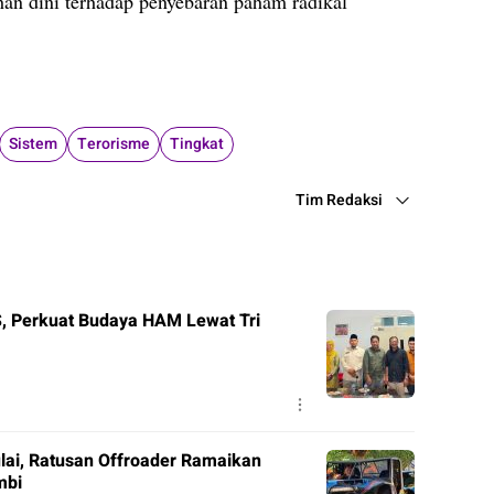
ahan dini terhadap penyebaran paham radikal
pp
e
Sistem
Terorisme
Tingkat
Tim Redaksi
 Perkuat Budaya HAM Lewat Tri
lai, Ratusan Offroader Ramaikan
mbi