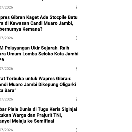
ndak Lanjut
07/2026
pres Gibran Kaget Ada Stocpile Batu
ra di Kawasan Candi Muaro Jambi,
bernurnya Kemana?
07/2026
M Pelayangan Ukir Sejarah, Raih
ara Umum Lomba Seloko Kota Jambi
26
07/2026
rat Terbuka untuk Wapres Gibran:
andi Muaro Jambi Dikepung Oligarki
tu Bara”
07/2026
ar Piala Dunia di Tugu Keris Siginjai
tukan Warga dan Prajurit TNI,
anyol Melaju ke Semifinal
07/2026