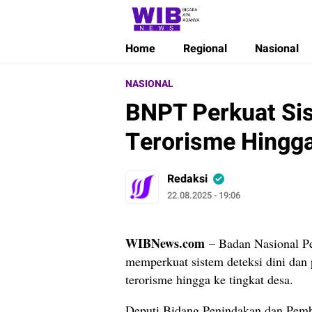
Wibnews
Waktu Indonesia Bicara
Home
Regional
Nasional
NASIONAL
BNPT Perkuat Sis
Terorisme Hingga
Redaksi
22.08.2025 - 19:06
WIBNews.com
– Badan Nasional P
memperkuat sistem deteksi dini dan
terorisme hingga ke tingkat desa.
Deputi Bidang Penindakan dan Pem