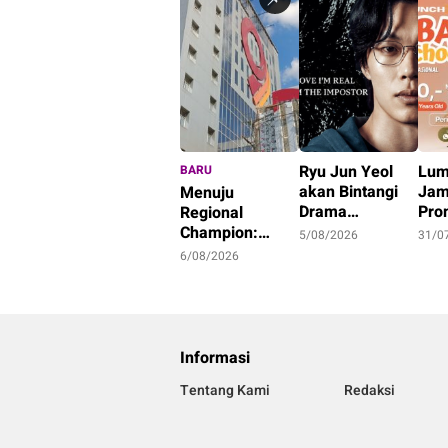
Ryu Jun Yeol
Lum
BARU
akan Bintangi
Jam
Menuju
Drama
Pro
Regional
Mousetrap,
Kem
Champion:
5/08/2026
31/0
Segera Tayang
202
Bank Jambi
6/08/2026
di Netflix!
Stay
Dorong UMKM,
Kel
Agribisnis, dan
Rp1
Transformasi
Digital Daerah
Informasi
Tentang Kami
Redaksi