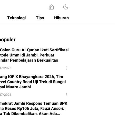
Teknologi
Tips
Hiburan
populer
Calon Guru Al-Qur’an Ikuti Sertifikasi
tode Ummi di Jambi, Perkuat
andar Pembelajaran Berkualitas
07/2026
lang IOF X Bhayangkara 2026, Tim
vei Country Road Uji Trek di Sungai
pal Muaro Jambi
07/2026
mokrat Jambi Respons Temuan BPK
na Reses Rp106 Juta, Fauzi Ansori:
ka Tak Dikembalikan, Akan Ada