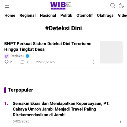
Waktu Indonesia Bicara
Wibnews
Home
Regional
Nasional
Politik
Otomotif
Olahraga
Vide
#Deteksi Dini
BNPT Perkuat Sistem Deteksi Dini Terorisme
Hingga Tingkat Desa
Redaksi
2
0
22/08/2025
Terpopuler
1.
Semakin Eksis dan Mendapatkan Kepercayaan, PT.
Cahaya Umroh Jambi Menjadi Travel Paling
Direkomendasikan di Jambi
5/02/2026