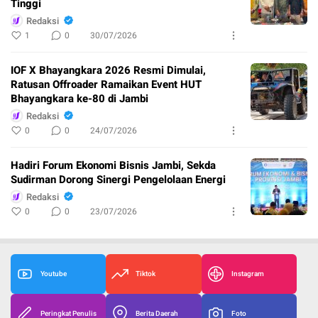
Tinggi
Redaksi
1
0
30/07/2026
IOF X Bhayangkara 2026 Resmi Dimulai,
Ratusan Offroader Ramaikan Event HUT
Bhayangkara ke-80 di Jambi
Redaksi
0
0
24/07/2026
Hadiri Forum Ekonomi Bisnis Jambi, Sekda
Sudirman Dorong Sinergi Pengelolaan Energi
Redaksi
0
0
23/07/2026
Youtube
Tiktok
Instagram
Peringkat Penulis
Berita Daerah
Foto