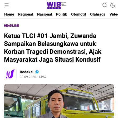
Waktu Indonesia Bicara
Wibnews
Home
Regional
Nasional
Politik
Otomotif
Olahraga
Vide
HEADLINE
Ketua TLCI #01 Jambi, Zuwanda
Sampaikan Belasungkawa untuk
Korban Tragedi Demonstrasi, Ajak
Masyarakat Jaga Situasi Kondusif
Redaksi
03.09.2025 - 14:52