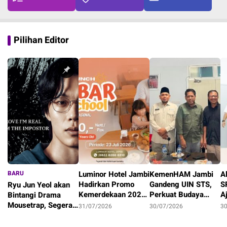
Pilihan Editor
BARU
Luminor Hotel Jambi
KemenHAM Jambi
A
Hadirkan Promo
Gandeng UIN STS,
S
Ryu Jun Yeol akan
Kemerdekaan 2026,
Perkuat Budaya
A
Bintangi Drama
Staycation Keluarga
HAM Lewat Tri
M
Mousetrap, Segera
31/07/2026
30/07/2026
3
Mulai Rp1,7 Juta
Dharma Perguruan
P
Tayang di Netflix!
5/08/2026
Tinggi