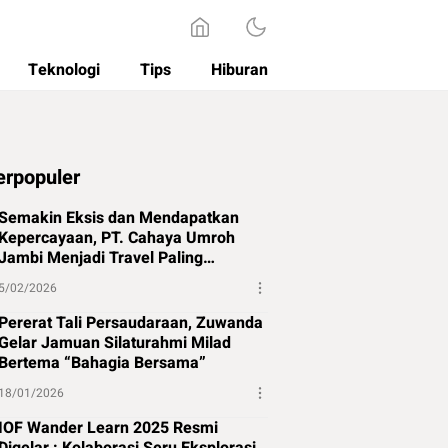
Teknologi
Tips
Hiburan
erpopuler
Semakin Eksis dan Mendapatkan
Kepercayaan, PT. Cahaya Umroh
Jambi Menjadi Travel Paling
Direkomendasikan di Jambi
5/02/2026
Pererat Tali Persaudaraan, Zuwanda
Gelar Jamuan Silaturahmi Milad
Bertema “Bahagia Bersama”
18/01/2026
IOF Wander Learn 2025 Resmi