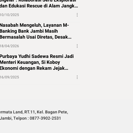
Digelar : Kolaborasi Seru Eksplorasi
dan Edukasi Rescue di Alam Jangkat
Merangin
10/10/2025
Nasabah Mengeluh, Layanan M-
Banking Bank Jambi Masih
Bermasalah Usai Diretas, Desak
Perbaikan Segera
18/04/2026
Purbaya Yudhi Sadewa Resmi Jadi
Menteri Keuangan, Si Koboy
Ekonomi dengan Rekam Jejak
Panjang
16/09/2025
rmata Land, RT.11, Kel. Bagan Pete,
Jambi, Telpon : 0877-3902-2531