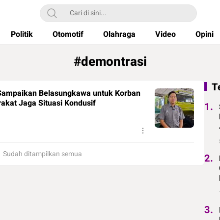
Politik
Otomotif
Olahraga
Video
Opini
#demontrasi
T
Sampaikan Belasungkawa untuk Korban
akat Jaga Situasi Kondusif
1.
Sudah ditampilkan semua
2.
3.