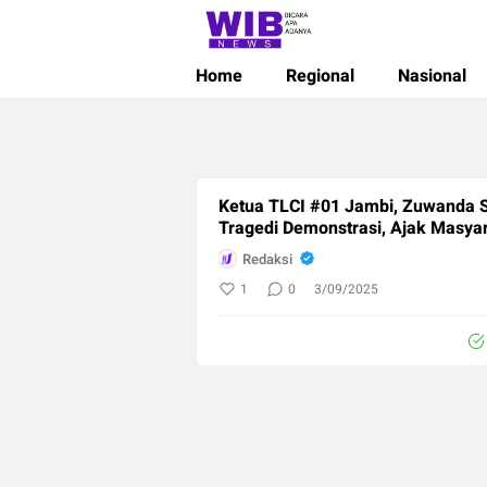
Wibnews
Waktu Indonesia Bicara
Home
Regional
Nasional
Ketua TLCI #01 Jambi, Zuwanda 
Tragedi Demonstrasi, Ajak Masyar
Redaksi
1
0
3/09/2025