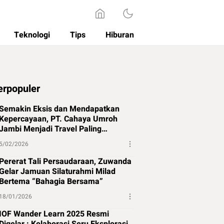
Teknologi
Tips
Hiburan
erpopuler
Semakin Eksis dan Mendapatkan
Kepercayaan, PT. Cahaya Umroh
Jambi Menjadi Travel Paling
Direkomendasikan di Jambi
5/02/2026
Pererat Tali Persaudaraan, Zuwanda
Gelar Jamuan Silaturahmi Milad
Bertema “Bahagia Bersama”
18/01/2026
IOF Wander Learn 2025 Resmi