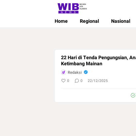
Wibnews
Waktu Indonesia Bicara
Home
Regional
Nasional
22 Hari di Tenda Pengungsian, An
Ketimbang Mainan
Redaksi
0
0
22/12/2025