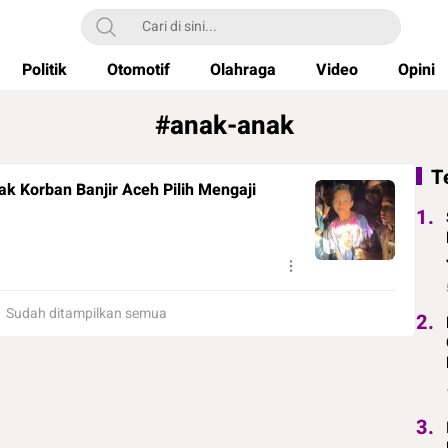
Politik
Otomotif
Olahraga
Video
Opini
#anak-anak
T
ak Korban Banjir Aceh Pilih Mengaji
1.
Sudah ditampilkan semua
2.
3.