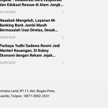
Digelar : Kolaborasi Seru Eksplorasi
dan Edukasi Rescue di Alam Jangkat
Merangin
10/10/2025
Nasabah Mengeluh, Layanan M-
Banking Bank Jambi Masih
Bermasalah Usai Diretas, Desak
Perbaikan Segera
18/04/2026
Purbaya Yudhi Sadewa Resmi Jadi
Menteri Keuangan, Si Koboy
Ekonomi dengan Rekam Jejak
Panjang
16/09/2025
rmata Land, RT.11, Kel. Bagan Pete,
Jambi, Telpon : 0877-3902-2531