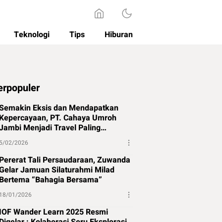
Teknologi
Tips
Hiburan
erpopuler
Semakin Eksis dan Mendapatkan
Kepercayaan, PT. Cahaya Umroh
Jambi Menjadi Travel Paling
Direkomendasikan di Jambi
5/02/2026
Pererat Tali Persaudaraan, Zuwanda
Gelar Jamuan Silaturahmi Milad
Bertema “Bahagia Bersama”
18/01/2026
IOF Wander Learn 2025 Resmi