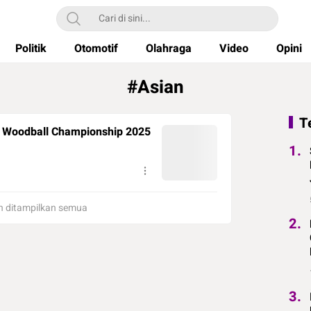
Politik
Otomotif
Olahraga
Video
Opini
#Asian
T
 Woodball Championship 2025
1.
 ditampilkan semua
2.
3.