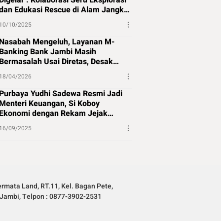
Digelar : Kolaborasi Seru Eksplorasi
dan Edukasi Rescue di Alam Jangkat
Merangin
10/10/2025
Nasabah Mengeluh, Layanan M-
Banking Bank Jambi Masih
Bermasalah Usai Diretas, Desak
Perbaikan Segera
18/04/2026
Purbaya Yudhi Sadewa Resmi Jadi
Menteri Keuangan, Si Koboy
Ekonomi dengan Rekam Jejak
Panjang
16/09/2025
rmata Land, RT.11, Kel. Bagan Pete,
Jambi, Telpon : 0877-3902-2531