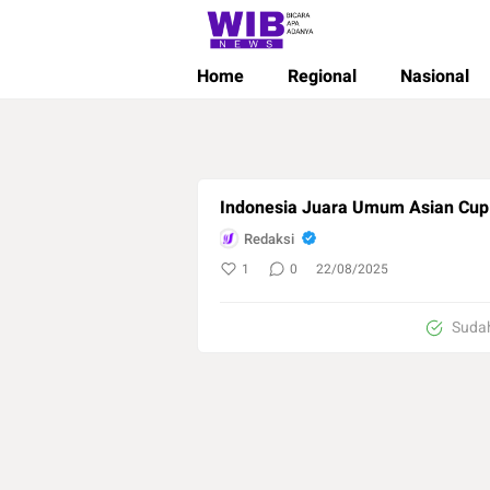
Wibnews
Waktu Indonesia Bicara
Home
Regional
Nasional
Indonesia Juara Umum Asian Cup
Redaksi
1
0
22/08/2025
Sudah