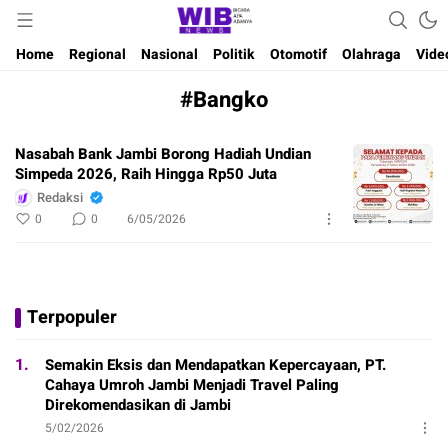
Waktu Indonesia Bicara
Wibnews
Home
Regional
Nasional
Politik
Otomotif
Olahraga
Vide
#Bangko
Nasabah Bank Jambi Borong Hadiah Undian
Simpeda 2026, Raih Hingga Rp50 Juta
Redaksi
0
0
6/05/2026
Terpopuler
1.
Semakin Eksis dan Mendapatkan Kepercayaan, PT.
Cahaya Umroh Jambi Menjadi Travel Paling
Direkomendasikan di Jambi
5/02/2026