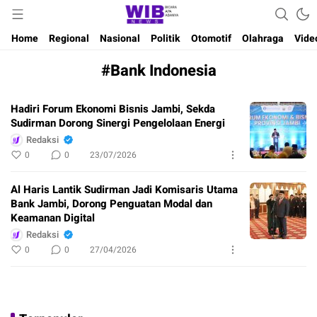
Waktu Indonesia Bicara
Wibnews
Home
Regional
Nasional
Politik
Otomotif
Olahraga
Vide
#Bank Indonesia
Hadiri Forum Ekonomi Bisnis Jambi, Sekda
Sudirman Dorong Sinergi Pengelolaan Energi
Redaksi
0
0
23/07/2026
Al Haris Lantik Sudirman Jadi Komisaris Utama
Bank Jambi, Dorong Penguatan Modal dan
Keamanan Digital
Redaksi
0
0
27/04/2026