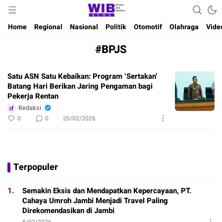
Waktu Indonesia Bicara
Wibnews
Home
Regional
Nasional
Politik
Otomotif
Olahraga
Vide
#BPJS
Satu ASN Satu Kebaikan: Program ‘Sertakan’
Batang Hari Berikan Jaring Pengaman bagi
Pekerja Rentan
Redaksi
0
0
20/02/2026
Terpopuler
1.
Semakin Eksis dan Mendapatkan Kepercayaan, PT.
Cahaya Umroh Jambi Menjadi Travel Paling
Direkomendasikan di Jambi
5/02/2026