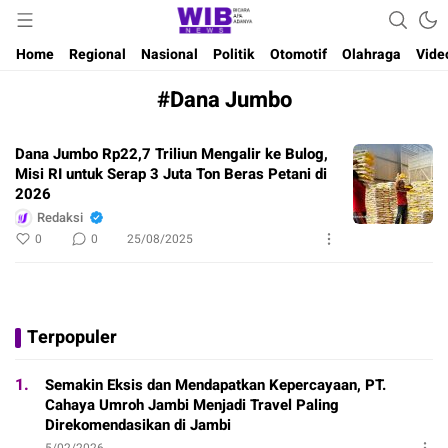
Waktu Indonesia Bicara
Wibnews
Home
Regional
Nasional
Politik
Otomotif
Olahraga
Vide
#Dana Jumbo
Dana Jumbo Rp22,7 Triliun Mengalir ke Bulog,
Misi RI untuk Serap 3 Juta Ton Beras Petani di
2026
Redaksi
0
0
25/08/2025
Terpopuler
1.
Semakin Eksis dan Mendapatkan Kepercayaan, PT.
Cahaya Umroh Jambi Menjadi Travel Paling
Direkomendasikan di Jambi
5/02/2026