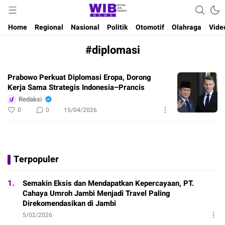
Waktu Indonesia Bicara
Wibnews
Home
Regional
Nasional
Politik
Otomotif
Olahraga
Vide
#diplomasi
Prabowo Perkuat Diplomasi Eropa, Dorong
Kerja Sama Strategis Indonesia–Prancis
Redaksi
0
0
15/04/2026
Terpopuler
1.
Semakin Eksis dan Mendapatkan Kepercayaan, PT.
Cahaya Umroh Jambi Menjadi Travel Paling
Direkomendasikan di Jambi
5/02/2026