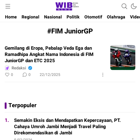
Waktu Indonesia Bicara
Wibnews
Home
Regional
Nasional
Politik
Otomotif
Olahraga
Vide
#FIM JuniorGP
Gemilang di Eropa, Pebalap Veda Ega dan
Ramadhipa Angkat Nama Indonesia di FIM
JuniorGP dan ETC 2025
Redaksi
0
0
22/12/2025
Terpopuler
1.
Semakin Eksis dan Mendapatkan Kepercayaan, PT.
Cahaya Umroh Jambi Menjadi Travel Paling
Direkomendasikan di Jambi
5/02/2026