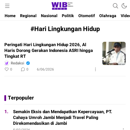
Waktu Indonesia Bicara
Wibnews
Home
Regional
Nasional
Politik
Otomotif
Olahraga
Vide
#Hari Lingkungan Hidup
Peringati Hari Lingkungan Hidup 2026, Al
Haris Dorong Gerakan Indonesia ASRI hingga
Tingkat RT
Redaksi
0
0
6/06/2026
Terpopuler
1.
Semakin Eksis dan Mendapatkan Kepercayaan, PT.
Cahaya Umroh Jambi Menjadi Travel Paling
Direkomendasikan di Jambi
5/02/2026