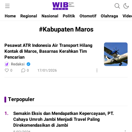
Waktu Indonesia Bicara
Wibnews
Home
Regional
Nasional
Politik
Otomotif
Olahraga
Vide
#Kabupaten Maros
Pesawat ATR Indonesia Air Transport Hilang
Kontak di Maros, Basarnas Kerahkan Tim
Pencarian
Redaksi
0
0
17/01/2026
Terpopuler
1.
Semakin Eksis dan Mendapatkan Kepercayaan, PT.
Cahaya Umroh Jambi Menjadi Travel Paling
Direkomendasikan di Jambi
5/02/2026