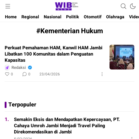
Waktu Indonesia Bicara
Wibnews
Home
Regional
Nasional
Politik
Otomotif
Olahraga
Vide
#Kementerian Hukum
Perkuat Pemahaman HAM, Kanwil HAM Jambi
Libatkan 100 Komunitas dalam Penguatan
Kapasitas
Redaksi
0
0
23/04/2026
Terpopuler
1.
Semakin Eksis dan Mendapatkan Kepercayaan, PT.
Cahaya Umroh Jambi Menjadi Travel Paling
Direkomendasikan di Jambi
5/02/2026