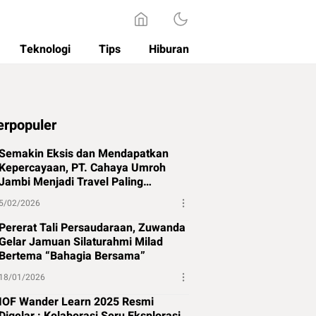
Teknologi
Tips
Hiburan
erpopuler
Semakin Eksis dan Mendapatkan
Kepercayaan, PT. Cahaya Umroh
Jambi Menjadi Travel Paling
Direkomendasikan di Jambi
5/02/2026
Pererat Tali Persaudaraan, Zuwanda
Gelar Jamuan Silaturahmi Milad
Bertema “Bahagia Bersama”
18/01/2026
IOF Wander Learn 2025 Resmi