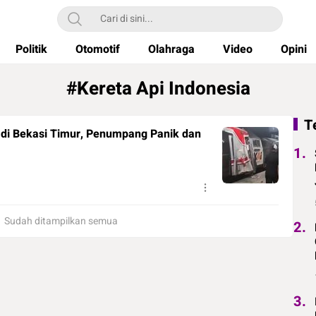
Politik
Otomotif
Olahraga
Video
Opini
#Kereta Api Indonesia
T
di Bekasi Timur, Penumpang Panik dan
1.
Sudah ditampilkan semua
2.
3.