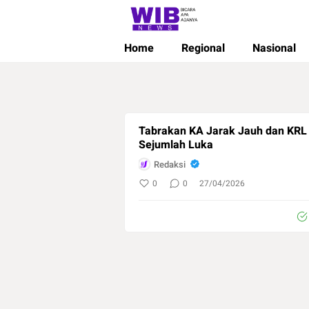
Wibnews
Waktu Indonesia Bicara
Home
Regional
Nasional
Tabrakan KA Jarak Jauh dan KRL 
Sejumlah Luka
Redaksi
0
0
27/04/2026