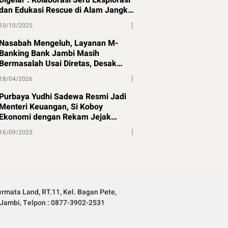
Digelar : Kolaborasi Seru Eksplorasi
dan Edukasi Rescue di Alam Jangkat
Merangin
10/10/2025
Nasabah Mengeluh, Layanan M-
Banking Bank Jambi Masih
Bermasalah Usai Diretas, Desak
Perbaikan Segera
18/04/2026
Purbaya Yudhi Sadewa Resmi Jadi
Menteri Keuangan, Si Koboy
Ekonomi dengan Rekam Jejak
Panjang
16/09/2025
rmata Land, RT.11, Kel. Bagan Pete,
Jambi, Telpon : 0877-3902-2531