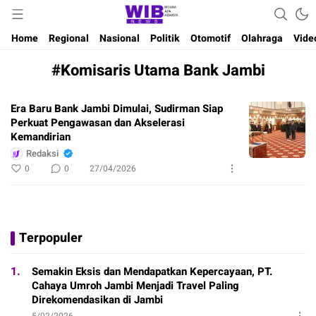
Waktu Indonesia Bicara
Wibnews
Home
Regional
Nasional
Politik
Otomotif
Olahraga
Vide
#Komisaris Utama Bank Jambi
Era Baru Bank Jambi Dimulai, Sudirman Siap
Perkuat Pengawasan dan Akselerasi
Kemandirian
Redaksi
0
0
27/04/2026
Terpopuler
1.
Semakin Eksis dan Mendapatkan Kepercayaan, PT.
Cahaya Umroh Jambi Menjadi Travel Paling
Direkomendasikan di Jambi
5/02/2026