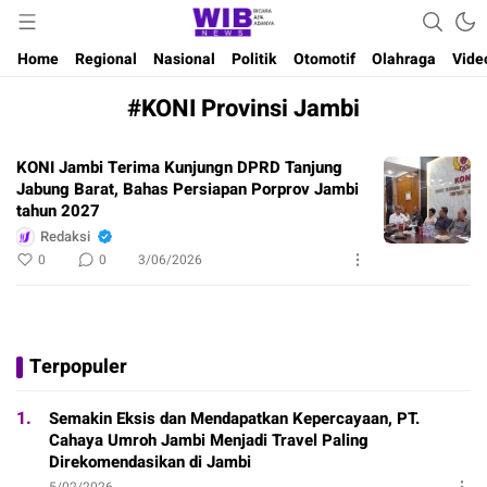
Waktu Indonesia Bicara
Wibnews
Home
Regional
Nasional
Politik
Otomotif
Olahraga
Vide
#KONI Provinsi Jambi
KONI Jambi Terima Kunjungn DPRD Tanjung
Jabung Barat, Bahas Persiapan Porprov Jambi
tahun 2027
Redaksi
0
0
3/06/2026
Terpopuler
1.
Semakin Eksis dan Mendapatkan Kepercayaan, PT.
Cahaya Umroh Jambi Menjadi Travel Paling
Direkomendasikan di Jambi
5/02/2026