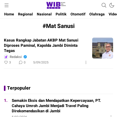
Waktu Indonesia Bicara
Wibnews
Home
Regional
Nasional
Politik
Otomotif
Olahraga
Vide
#Mat Sanusi
Kasus Rangkap Jabatan AKBP Mat Sanusi
Diproses Paminal, Kapolda Jambi Diminta
Tegas
Redaksi
3
0
5/09/2025
Terpopuler
1.
Semakin Eksis dan Mendapatkan Kepercayaan, PT.
Cahaya Umroh Jambi Menjadi Travel Paling
Direkomendasikan di Jambi
5/02/2026