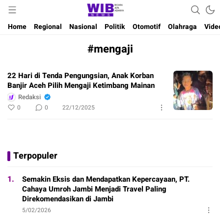
Waktu Indonesia Bicara
Wibnews
Home
Regional
Nasional
Politik
Otomotif
Olahraga
Vide
#mengaji
22 Hari di Tenda Pengungsian, Anak Korban
Banjir Aceh Pilih Mengaji Ketimbang Mainan
Redaksi
0
0
22/12/2025
Terpopuler
1.
Semakin Eksis dan Mendapatkan Kepercayaan, PT.
Cahaya Umroh Jambi Menjadi Travel Paling
Direkomendasikan di Jambi
5/02/2026