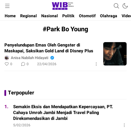
Waktu Indonesia Bicara
Wibnews
Home
Regional
Nasional
Politik
Otomotif
Olahraga
Vide
#Park Bo Young
Penyelundupan Emas Oleh Gengster di
Maskapai, Saksikan Gold Land di Disney Plus
Anisa Nabilah Hidayati
0
0
22/04/2026
Terpopuler
1.
Semakin Eksis dan Mendapatkan Kepercayaan, PT.
Cahaya Umroh Jambi Menjadi Travel Paling
Direkomendasikan di Jambi
5/02/2026