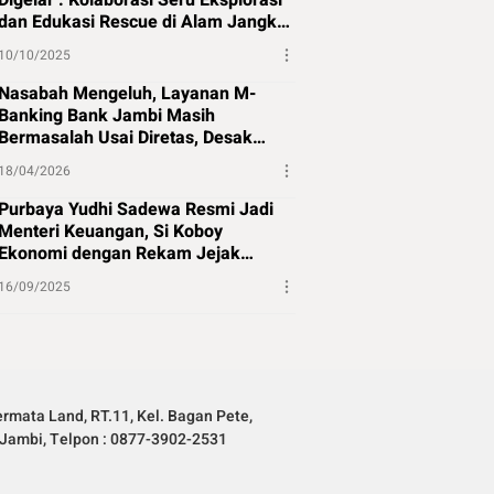
Digelar : Kolaborasi Seru Eksplorasi
dan Edukasi Rescue di Alam Jangkat
Merangin
10/10/2025
Nasabah Mengeluh, Layanan M-
Banking Bank Jambi Masih
Bermasalah Usai Diretas, Desak
Perbaikan Segera
18/04/2026
Purbaya Yudhi Sadewa Resmi Jadi
Menteri Keuangan, Si Koboy
Ekonomi dengan Rekam Jejak
Panjang
16/09/2025
rmata Land, RT.11, Kel. Bagan Pete,
Jambi, Telpon : 0877-3902-2531