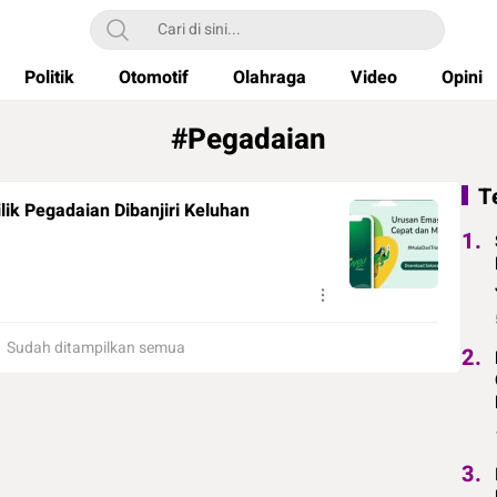
Politik
Otomotif
Olahraga
Video
Opini
#Pegadaian
T
lik Pegadaian Dibanjiri Keluhan
1.
Sudah ditampilkan semua
2.
3.