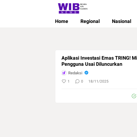
Wibnews
Waktu Indonesia Bicara
Home
Regional
Nasional
Aplikasi Investasi Emas TRING! Mi
Pengguna Usai Diluncurkan
Redaksi
1
0
18/11/2025