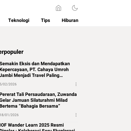
Teknologi
Tips
Hiburan
erpopuler
Semakin Eksis dan Mendapatkan
Kepercayaan, PT. Cahaya Umroh
Jambi Menjadi Travel Paling
Direkomendasikan di Jambi
5/02/2026
Pererat Tali Persaudaraan, Zuwanda
Gelar Jamuan Silaturahmi Milad
Bertema “Bahagia Bersama”
18/01/2026
IOF Wander Learn 2025 Resmi