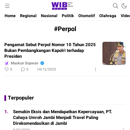
Waktu Indonesia Bicara
Wibnews
Home
Regional
Nasional
Politik
Otomotif
Olahraga
Vide
#Perpol
Pengamat Sebut Perpol Nomor 10 Tahun 2025
Bukan Pembangkangan Kapolri terhadap
Presiden
Maskun Sopwan
0
0
14/12/2025
Terpopuler
1.
Semakin Eksis dan Mendapatkan Kepercayaan, PT.
Cahaya Umroh Jambi Menjadi Travel Paling
Direkomendasikan di Jambi
5/02/2026