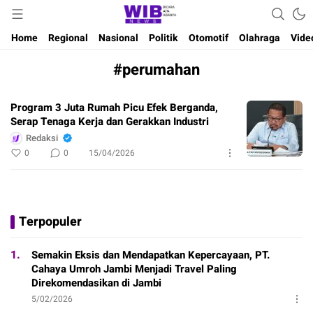
Waktu Indonesia Bicara
Wibnews
Home
Regional
Nasional
Politik
Otomotif
Olahraga
Vide
#perumahan
Program 3 Juta Rumah Picu Efek Berganda,
Serap Tenaga Kerja dan Gerakkan Industri
Redaksi
0
0
15/04/2026
Terpopuler
1.
Semakin Eksis dan Mendapatkan Kepercayaan, PT.
Cahaya Umroh Jambi Menjadi Travel Paling
Direkomendasikan di Jambi
5/02/2026