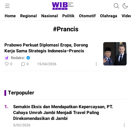
Waktu Indonesia Bicara
Wibnews
Home
Regional
Nasional
Politik
Otomotif
Olahraga
Vide
#Prancis
Prabowo Perkuat Diplomasi Eropa, Dorong
Kerja Sama Strategis Indonesia–Prancis
Redaksi
0
0
15/04/2026
Terpopuler
1.
Semakin Eksis dan Mendapatkan Kepercayaan, PT.
Cahaya Umroh Jambi Menjadi Travel Paling
Direkomendasikan di Jambi
5/02/2026