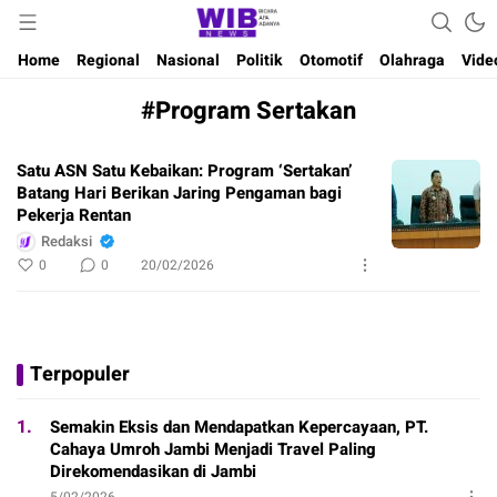
Waktu Indonesia Bicara
Wibnews
Home
Regional
Nasional
Politik
Otomotif
Olahraga
Vide
#Program Sertakan
Satu ASN Satu Kebaikan: Program ‘Sertakan’
Batang Hari Berikan Jaring Pengaman bagi
Pekerja Rentan
Redaksi
0
0
20/02/2026
Terpopuler
1.
Semakin Eksis dan Mendapatkan Kepercayaan, PT.
Cahaya Umroh Jambi Menjadi Travel Paling
Direkomendasikan di Jambi
5/02/2026