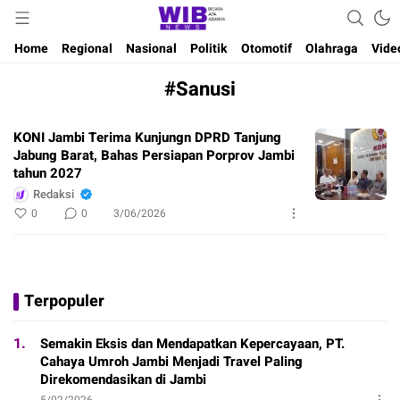
Waktu Indonesia Bicara
Wibnews
Home
Regional
Nasional
Politik
Otomotif
Olahraga
Vide
#Sanusi
KONI Jambi Terima Kunjungn DPRD Tanjung
Jabung Barat, Bahas Persiapan Porprov Jambi
tahun 2027
Redaksi
0
0
3/06/2026
Terpopuler
1.
Semakin Eksis dan Mendapatkan Kepercayaan, PT.
Cahaya Umroh Jambi Menjadi Travel Paling
Direkomendasikan di Jambi
5/02/2026