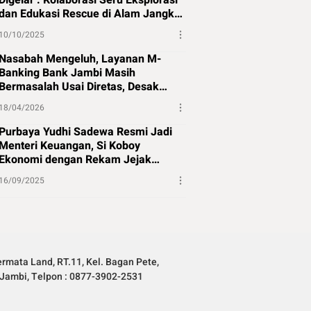
Digelar : Kolaborasi Seru Eksplorasi
dan Edukasi Rescue di Alam Jangkat
Merangin
10/10/2025
Nasabah Mengeluh, Layanan M-
Banking Bank Jambi Masih
Bermasalah Usai Diretas, Desak
Perbaikan Segera
18/04/2026
Purbaya Yudhi Sadewa Resmi Jadi
Menteri Keuangan, Si Koboy
Ekonomi dengan Rekam Jejak
Panjang
16/09/2025
rmata Land, RT.11, Kel. Bagan Pete,
Jambi, Telpon : 0877-3902-2531