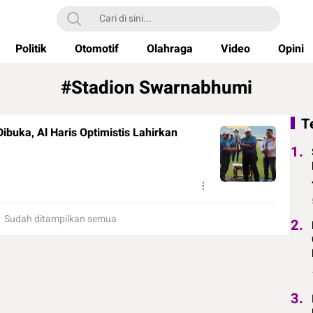
Politik
Otomotif
Olahraga
Video
Opini
#Stadion Swarnabhumi
T
buka, Al Haris Optimistis Lahirkan
1.
Sudah ditampilkan semua
2.
3.