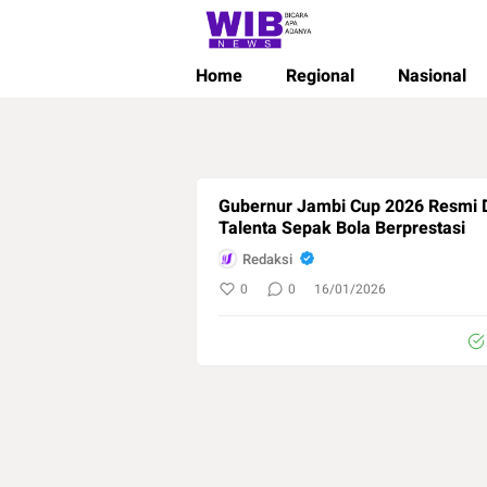
Wibnews
Waktu Indonesia Bicara
Home
Regional
Nasional
Gubernur Jambi Cup 2026 Resmi Di
Talenta Sepak Bola Berprestasi
Redaksi
0
0
16/01/2026