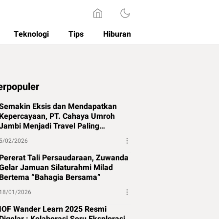
Teknologi
Tips
Hiburan
erpopuler
Semakin Eksis dan Mendapatkan
Kepercayaan, PT. Cahaya Umroh
Jambi Menjadi Travel Paling
Direkomendasikan di Jambi
5/02/2026
Pererat Tali Persaudaraan, Zuwanda
Gelar Jamuan Silaturahmi Milad
Bertema “Bahagia Bersama”
18/01/2026
IOF Wander Learn 2025 Resmi