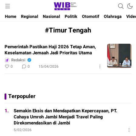
Waktu Indonesia Bicara
Wibnews
Home
Regional
Nasional
Politik
Otomotif
Olahraga
Vide
#Timur Tengah
Pemerintah Pastikan Haji 2026 Tetap Aman,
Keselamatan Jemaah Jadi Prioritas Utama
Redaksi
0
0
15/04/2026
Terpopuler
1.
Semakin Eksis dan Mendapatkan Kepercayaan, PT.
Cahaya Umroh Jambi Menjadi Travel Paling
Direkomendasikan di Jambi
5/02/2026