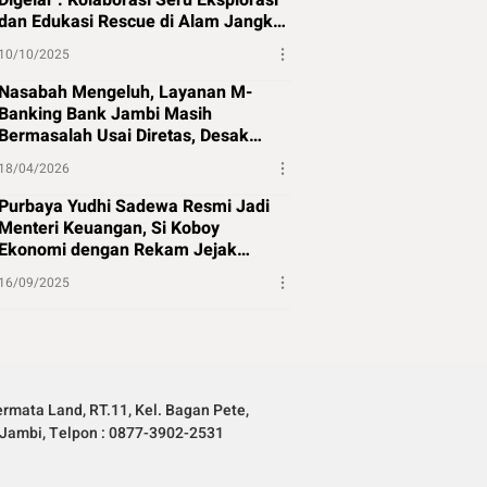
Digelar : Kolaborasi Seru Eksplorasi
dan Edukasi Rescue di Alam Jangkat
Merangin
10/10/2025
Nasabah Mengeluh, Layanan M-
Banking Bank Jambi Masih
Bermasalah Usai Diretas, Desak
Perbaikan Segera
18/04/2026
Purbaya Yudhi Sadewa Resmi Jadi
Menteri Keuangan, Si Koboy
Ekonomi dengan Rekam Jejak
Panjang
16/09/2025
rmata Land, RT.11, Kel. Bagan Pete,
Jambi, Telpon : 0877-3902-2531