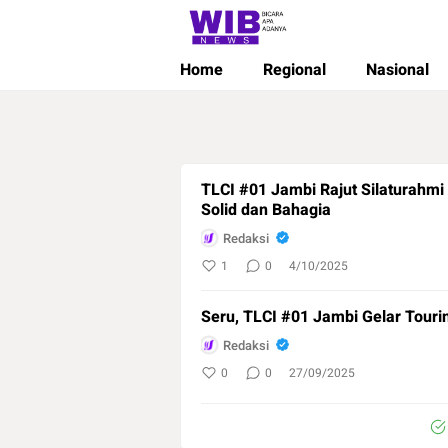
Wibnews
Waktu Indonesia Bicara
Home
Regional
Nasional
TLCI #01 Jambi Rajut Silaturahmi
Solid dan Bahagia
Redaksi
1
0
4/10/2025
Seru, TLCI #01 Jambi Gelar Touri
Redaksi
0
0
27/09/2025