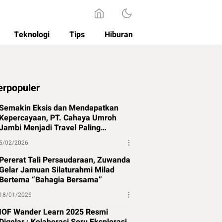
Teknologi
Tips
Hiburan
erpopuler
Semakin Eksis dan Mendapatkan
Kepercayaan, PT. Cahaya Umroh
Jambi Menjadi Travel Paling
Direkomendasikan di Jambi
5/02/2026
Pererat Tali Persaudaraan, Zuwanda
Gelar Jamuan Silaturahmi Milad
Bertema “Bahagia Bersama”
18/01/2026
IOF Wander Learn 2025 Resmi