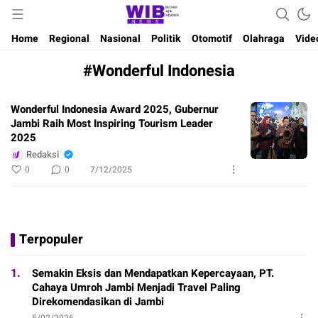
Waktu Indonesia Bicara
Wibnews
Home
Regional
Nasional
Politik
Otomotif
Olahraga
Vide
#Wonderful Indonesia
Wonderful Indonesia Award 2025, Gubernur
Jambi Raih Most Inspiring Tourism Leader
2025
Redaksi
0
0
7/12/2025
Terpopuler
1.
Semakin Eksis dan Mendapatkan Kepercayaan, PT.
Cahaya Umroh Jambi Menjadi Travel Paling
Direkomendasikan di Jambi
5/02/2026