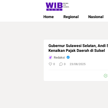
Wibnews
Waktu Indonesia Bicara
Home
Regional
Nasional
Gubernur Sulawesi Selatan, Andi
Kenaikan Pajak Daerah di Sulsel
Redaksi
0
0
23/08/2025