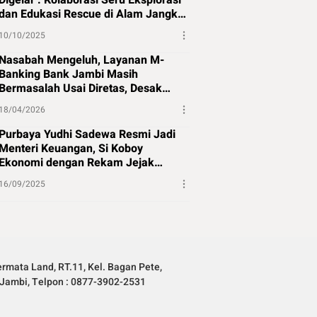
Digelar : Kolaborasi Seru Eksplorasi
dan Edukasi Rescue di Alam Jangkat
Merangin
10/10/2025
Nasabah Mengeluh, Layanan M-
Banking Bank Jambi Masih
Bermasalah Usai Diretas, Desak
Perbaikan Segera
18/04/2026
Purbaya Yudhi Sadewa Resmi Jadi
Menteri Keuangan, Si Koboy
Ekonomi dengan Rekam Jejak
Panjang
16/09/2025
rmata Land, RT.11, Kel. Bagan Pete,
Jambi, Telpon : 0877-3902-2531