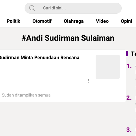
Politik
Otomotif
Olahraga
Video
Opini
#Andi Sudirman Sulaiman
T
 Sudirman Minta Penundaan Rencana
1.
Sudah ditampilkan semua
2.
3.