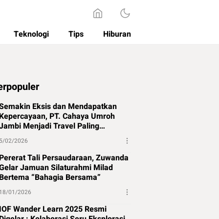
Teknologi
Tips
Hiburan
erpopuler
Semakin Eksis dan Mendapatkan
Kepercayaan, PT. Cahaya Umroh
Jambi Menjadi Travel Paling
Direkomendasikan di Jambi
5/02/2026
Pererat Tali Persaudaraan, Zuwanda
Gelar Jamuan Silaturahmi Milad
Bertema “Bahagia Bersama”
18/01/2026
IOF Wander Learn 2025 Resmi