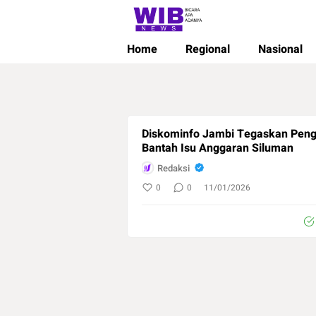
Wibnews
Waktu Indonesia Bicara
Home
Regional
Nasional
Diskominfo Jambi Tegaskan Peng
Bantah Isu Anggaran Siluman
Redaksi
0
0
11/01/2026