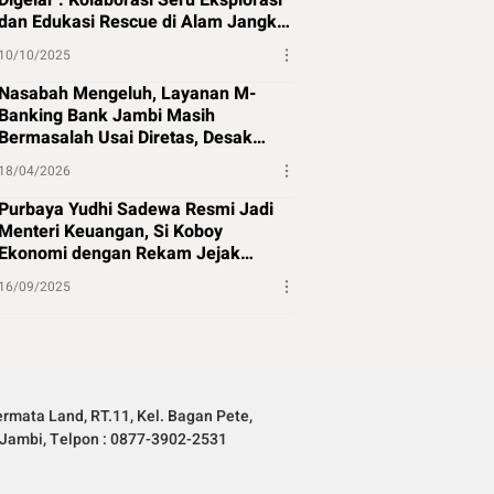
Digelar : Kolaborasi Seru Eksplorasi
dan Edukasi Rescue di Alam Jangkat
Merangin
10/10/2025
Nasabah Mengeluh, Layanan M-
Banking Bank Jambi Masih
Bermasalah Usai Diretas, Desak
Perbaikan Segera
18/04/2026
Purbaya Yudhi Sadewa Resmi Jadi
Menteri Keuangan, Si Koboy
Ekonomi dengan Rekam Jejak
Panjang
16/09/2025
rmata Land, RT.11, Kel. Bagan Pete,
Jambi, Telpon : 0877-3902-2531