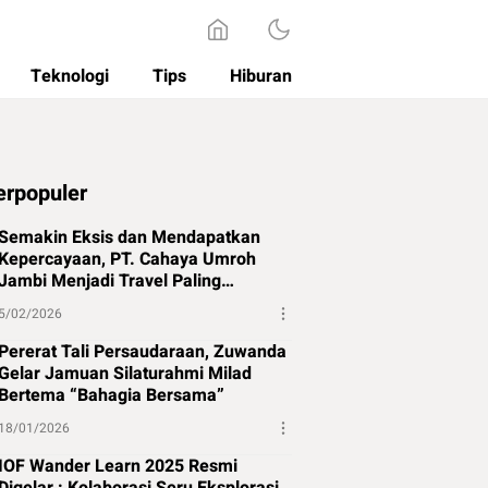
Teknologi
Tips
Hiburan
erpopuler
Semakin Eksis dan Mendapatkan
Kepercayaan, PT. Cahaya Umroh
Jambi Menjadi Travel Paling
Direkomendasikan di Jambi
5/02/2026
Pererat Tali Persaudaraan, Zuwanda
Gelar Jamuan Silaturahmi Milad
Bertema “Bahagia Bersama”
18/01/2026
IOF Wander Learn 2025 Resmi