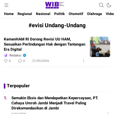
Waktu Indonesia Bicara
Wibnews
Home
Regional
Nasional
Politik
Otomotif
Olahraga
Vide
#evisi Undang-Undang
KemenHAM RI Dorong Revisi UU HAM,
Sesuaikan Perlindungan Hak dengan Tantangan
Era Digital
Redaksi
0
0
21/05/2026
Terpopuler
1.
Semakin Eksis dan Mendapatkan Kepercayaan, PT.
Cahaya Umroh Jambi Menjadi Travel Paling
Direkomendasikan di Jambi
5/02/2026