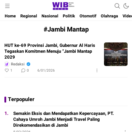
Waktu Indonesia Bicara
Wibnews
Home
Regional
Nasional
Politik
Otomotif
Olahraga
Vide
#Jambi Mantap
HUT ke-69 Provinsi Jambi, Gubernur Al Haris
Tegaskan Komitmen Menuju “Jambi Mantap
2029
Redaksi
1
0
6/01/2026
Terpopuler
1.
Semakin Eksis dan Mendapatkan Kepercayaan, PT.
Cahaya Umroh Jambi Menjadi Travel Paling
Direkomendasikan di Jambi
5/02/2026