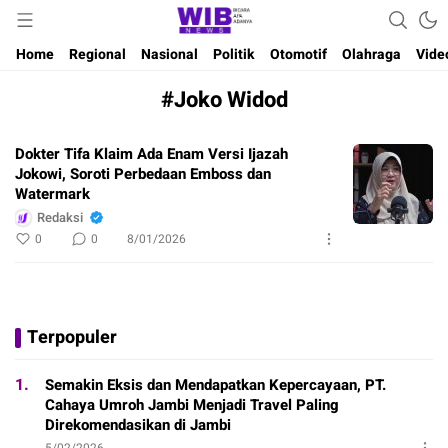
Waktu Indonesia Bicara
Wibnews
Home
Regional
Nasional
Politik
Otomotif
Olahraga
Vide
#Joko Widod
Dokter Tifa Klaim Ada Enam Versi Ijazah
Jokowi, Soroti Perbedaan Emboss dan
Watermark
Redaksi
0
0
8/01/2026
Terpopuler
1.
Semakin Eksis dan Mendapatkan Kepercayaan, PT.
Cahaya Umroh Jambi Menjadi Travel Paling
Direkomendasikan di Jambi
5/02/2026