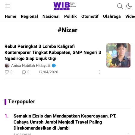
Waktu Indonesia Bicara
Wibnews
Home
Regional
Nasional
Politik
Otomotif
Olahraga
Vide
#Nizar
Rebut Peringkat 3 Lomba Kaligrafi
Kontemporer Tingkat Kabupaten, SMP Negeri 3
Ngadirojo Siap Unjuk Gigi
Anisa Nabilah Hidayati
0
0
17/04/2026
Terpopuler
1.
Semakin Eksis dan Mendapatkan Kepercayaan, PT.
Cahaya Umroh Jambi Menjadi Travel Paling
Direkomendasikan di Jambi
5/02/2026