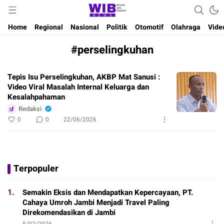
Waktu Indonesia Bicara
Wibnews
Home
Regional
Nasional
Politik
Otomotif
Olahraga
Vide
#perselingkuhan
Tepis Isu Perselingkuhan, AKBP Mat Sanusi :
Video Viral Masalah Internal Keluarga dan
Kesalahpahaman
Redaksi
0
0
22/06/2026
Terpopuler
1.
Semakin Eksis dan Mendapatkan Kepercayaan, PT.
Cahaya Umroh Jambi Menjadi Travel Paling
Direkomendasikan di Jambi
5/02/2026