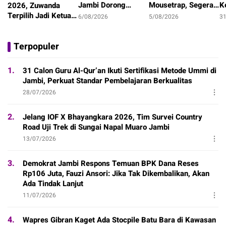
Jambi Dorong
Mousetrap, Segera
K
2026, Zuwanda
UMKM, Agribisnis,
Tayang di Netflix!
S
Terpilih Jadi Ketua
6/08/2026
5/08/2026
3
dan Transformasi
M
Periode 2026-2029
21 menit
Digital Daerah
Terpopuler
1.
31 Calon Guru Al-Qur’an Ikuti Sertifikasi Metode Ummi di
Jambi, Perkuat Standar Pembelajaran Berkualitas
28/07/2026
2.
Jelang IOF X Bhayangkara 2026, Tim Survei Country
Road Uji Trek di Sungai Napal Muaro Jambi
13/07/2026
3.
Demokrat Jambi Respons Temuan BPK Dana Reses
Rp106 Juta, Fauzi Ansori: Jika Tak Dikembalikan, Akan
Ada Tindak Lanjut
11/07/2026
4.
Wapres Gibran Kaget Ada Stocpile Batu Bara di Kawasan