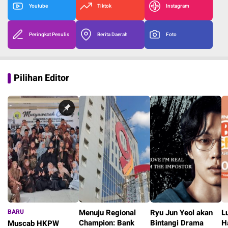
Youtube
Tiktok
Instagram
Peringkat Penulis
Berita Daerah
Foto
Pilihan Editor
BARU
Menuju Regional
Ryu Jun Yeol akan
L
Champion: Bank
Bintangi Drama
H
Muscab HKPW