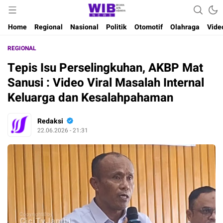
Waktu Indonesia Bicara
Wibnews
Home
Regional
Nasional
Politik
Otomotif
Olahraga
Vide
REGIONAL
Tepis Isu Perselingkuhan, AKBP Mat
Sanusi : Video Viral Masalah Internal
Keluarga dan Kesalahpahaman
Redaksi
22.06.2026 - 21:31